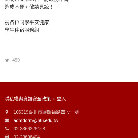
造成不便，敬請見諒！
祝各位同學平安健康
學生住宿服務組
瀏覽人次
499
:::
隱私權與資訊安全政策
登入
106319臺北市羅斯福路四段一號
admdorm@ntu.edu.tw
02-33662264~8
02-23696404